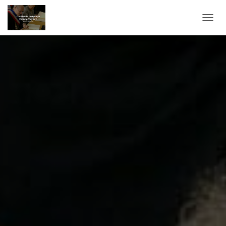
T
O
G
G
L
E
N
A
V
I
G
A
T
I
O
N