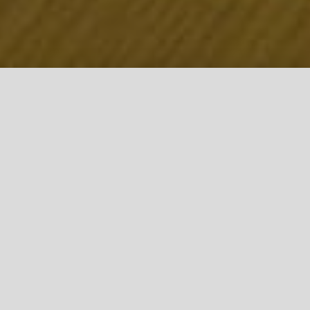
Qu’est ce qu’un jumelage ?
Un jumelage entre deux villes est un accord qui
permet de réaliser des échanges scolaires,
associatifs et économiques. Mais avant tout de
créer des relations sociales ! De plus, il n'y a pas
de limite dans le temps, l’occasion de se faire des
amis anglophones.