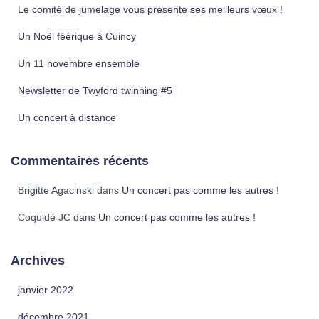
Le comité de jumelage vous présente ses meilleurs vœux !
h
e
Un Noël féérique à Cuincy
r
Un 11 novembre ensemble
:
Newsletter de Twyford twinning #5
Un concert à distance
Commentaires récents
Brigitte Agacinski
dans
Un concert pas comme les autres !
Coquidé JC
dans
Un concert pas comme les autres !
Archives
janvier 2022
décembre 2021