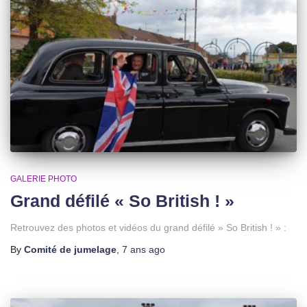
GALERIE PHOTO
Grand défilé « So British ! »
Retrouvez des photos et vidéos du grand défilé » So British ! » :
By
Comité de jumelage
,
7 ans
ago