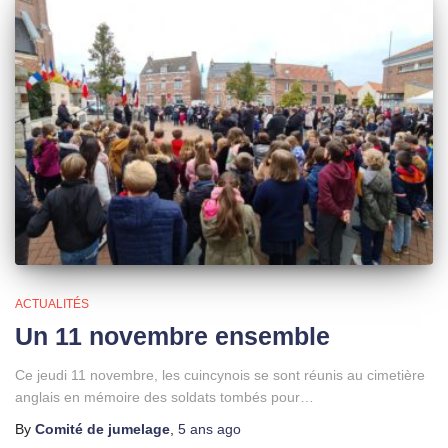
ACTUALITÉS
Un 11 novembre ensemble
Ce jeudi 11 novembre, les cuincynois se sont réunis au cimetière
anglais en mémoire des soldats tombés pour…
By
Comité de jumelage
,
5 ans
ago