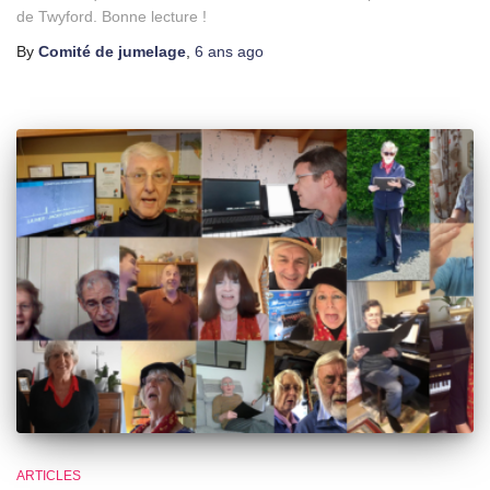
de Twyford. Bonne lecture !
By
Comité de jumelage
,
6 ans
ago
ARTICLES