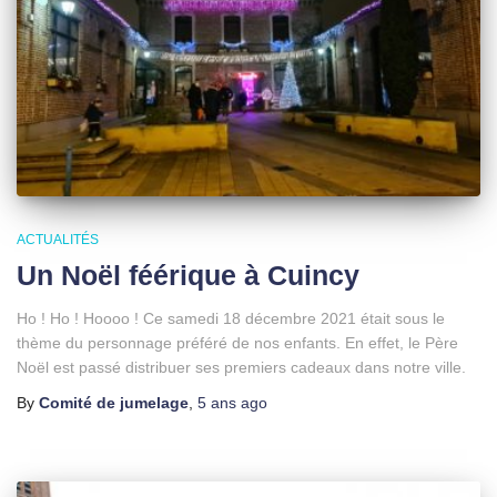
ACTUALITÉS
Un Noël féérique à Cuincy
Ho ! Ho ! Hoooo ! Ce samedi 18 décembre 2021 était sous le
thème du personnage préféré de nos enfants. En effet, le Père
Noël est passé distribuer ses premiers cadeaux dans notre ville.
By
Comité de jumelage
,
5 ans
ago