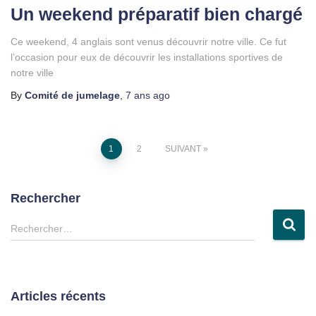
Un weekend préparatif bien chargé
Ce weekend, 4 anglais sont venus découvrir notre ville. Ce fut
l’occasion pour eux de découvrir les installations sportives de
notre ville
By
Comité de jumelage
,
7 ans
ago
Pagination
1
2
SUIVANT
des
Rechercher
publications
R
Rechercher…
e
c
h
e
Articles récents
r
c