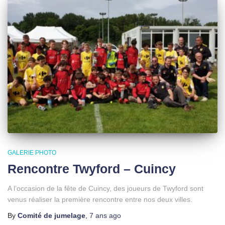
GALERIE PHOTO
Rencontre Twyford – Cuincy
A l’occasion de la fête de Cuincy, des joueurs de Twyford sont
venus réaliser la première rencontre entre nos deux villes.
By
Comité de jumelage
,
7 ans
ago