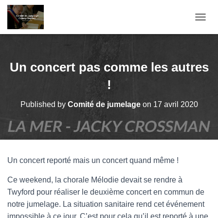
T
O
G
G
L
Un concert pas comme les autres
E
N
!
A
V
Published by
Comité de jumelage
on
17 avril 2020
I
G
A
T
I
O
Un concert reporté mais un concert quand même !
N
Ce weekend, la chorale Mélodie devait se rendre à
Twyford pour réaliser le deuxième concert en commun de
notre jumelage. La situation sanitaire rend cet événement
impossible à ce jour. C’est pour cela qu’il est reporté à une