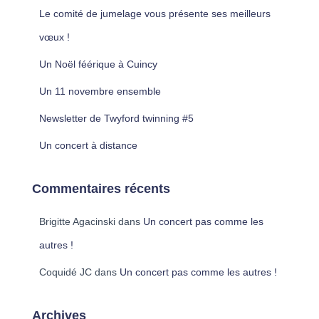
c
Le comité de jumelage vous présente ses meilleurs
h
e
vœux !
r
Un Noël féérique à Cuincy
:
Un 11 novembre ensemble
Newsletter de Twyford twinning #5
Un concert à distance
Commentaires récents
Brigitte Agacinski
dans
Un concert pas comme les
autres !
Coquidé JC
dans
Un concert pas comme les autres !
Archives